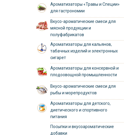
Ароматизаторы «Травы и Специи»
для гастрономии
Вкусо-ароматические смеси для
мясной продукции и
полуфабрикатов
Ароматизаторы для кальянов,
табачных изделий и электронных
сигарет
Ароматизаторы для консервной и
плодоовощной промышленности
Вкусо-ароматические смеси для
рыбы и морепродуктов
Ароматизаторы для детского,
диетического и спортивного
питания
Посыпки и вкусоароматические
добавки