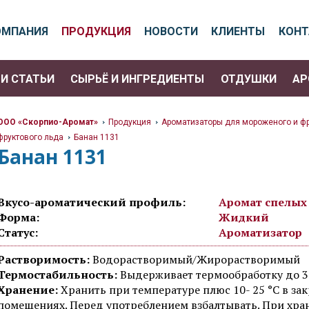
ОМПАНИЯ
ПРОДУКЦИЯ
НОВОСТИ
КЛИЕНТЫ
КОН
И СТАТЬИ
СЫРЬЁ И ИНГРЕДИЕНТЫ
ОТДУШКИ
АР
ООО «Скорпио-Аромат»
Продукция
Ароматизаторы для мороженого и фр
>
>
фруктового льда
Банан 1131
>
>
Банан 1131
Вкусо-ароматический профиль:
Аромат спелых
Форма:
Жидкий
Статус:
Ароматизатор
Растворимость:
Водорастворимый/Жирорастворимый
Термостабильность:
Выдерживает термообработку до 3
Хранение:
Хранить при температуре плюс 10- 25 °C в за
помещениях. Перед употреблением взбалтывать. При хран