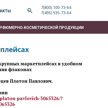
7(800) 100-73-64
ТАКТЫ
7(495) 935-73-64
АРФЮМЕРНО‑КОСМЕТИЧЕСКОЙ ПРОДУКЦИИ
>
тплейсах
крупных маркетплейсах в удобном
ния флаконах
цев Платон Павлович.
зин
-platon-pavlovich-3065326/?
3065326