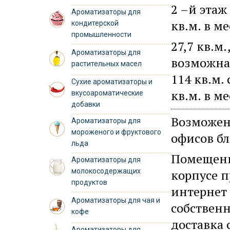
2 –й этаж 
Ароматизаторы для
кв.м. в ме
кондитерской
промышленности
27,7 кв.м.
Ароматизаторы для
возможна
растительных масел
114 кв.м.
Сухие ароматизаторы и
кв.м. в ме
вкусоароматические
добавки
Возможен 
Ароматизаторы для
мороженого и фруктового
офисов б
льда
Помещени
Ароматизаторы для
молокосодержащих
корпусе 
продуктов
интернет 
Ароматизаторы для чая и
собственн
кофе
доставка
Ароматизаторы для