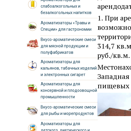
арендодат
слабоалкогольных и
безалкогольных напитков
1. При ар
Ароматизаторы «Травы и
возможно
Специи» для гастрономии
территори
Вкусо-ароматические смеси
314,7 кв.м
для мясной продукции и
полуфабрикатов
руб./кв.м.
Ароматизаторы для
Местонахо
кальянов, табачных изделий
Западная 
и электронных сигарет
пищевых 
Ароматизаторы для
консервной и плодоовощной
промышленности
Вкусо-ароматические смеси
для рыбы и морепродуктов
Ароматизаторы для
детского, диетического и