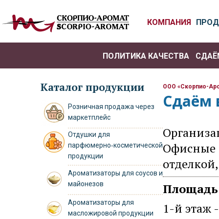
КОМПАНИЯ
ПРОД
ПОЛИТИКА КАЧЕСТВА
СДАЁ
Каталог продукции
ООО «Скорпио-Ар
Сдаём 
Розничная продажа через
маркетплейс
Организац
Отдушки для
Офисные п
парфюмерно‑косметической
продукции
отделкой,
Ароматизаторы для соусов и
майонезов
Площадь
Ароматизаторы для
1-й этаж -
масложировой продукции