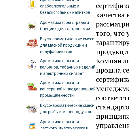
сертифик
слабоалкогольных и
безалкогольных напитков
качества 
рассматри
Ароматизаторы «Травы и
Специи» для гастрономии
того, что
Вкусо-ароматические смеси
гарантир
для мясной продукции и
продукци
полуфабрикатов
Компания
Ароматизаторы для
кальянов, табачных изделий
прошла с
и электронных сигарет
сертифика
Ароматизаторы для
менеджме
консервной и плодоовощной
промышленности
соответс
стандарто
Вкусо-ароматические смеси
для рыбы и морепродуктов
принципа
Ароматизаторы для
управлен
детского, диетического и