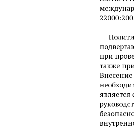
междунаро
22000:20
Политика
подвергаю
при пров
также пр
Внесение
необходи
является 
руководст
безопасн
внутренне