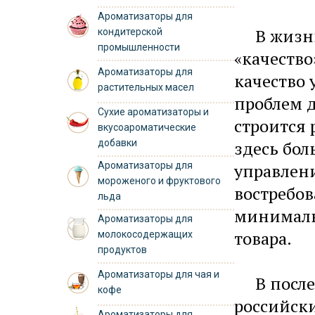
Ароматизаторы для
В жизни 
кондитерской
промышленности
«качество
Ароматизаторы для
качество 
растительных масел
проблем 
Сухие ароматизаторы и
строится 
вкусоароматические
добавки
здесь бол
Ароматизаторы для
управлени
мороженого и фруктового
востребо
льда
минималь
Ароматизаторы для
товара.
молокосодержащих
продуктов
Ароматизаторы для чая и
В послед
кофе
российск
Ароматизаторы для