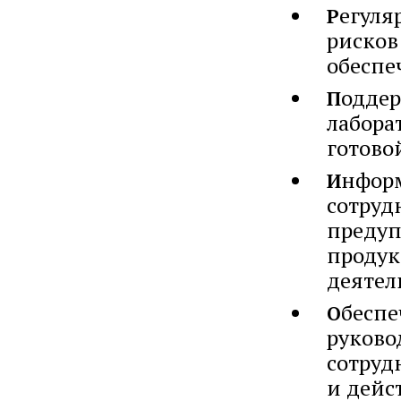
егуля
Р
рисков
обеспе
оддер
П
лабора
готово
нформ
И
сотруд
предуп
продук
деятел
бесп
О
руково
сотруд
и дейс