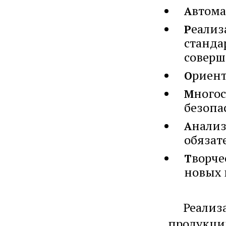
втома
А
еализ
Р
станда
соверш
риент
О
ногос
М
безопа
нализ
А
обязат
ворче
Т
новых 
Реализац
продукци