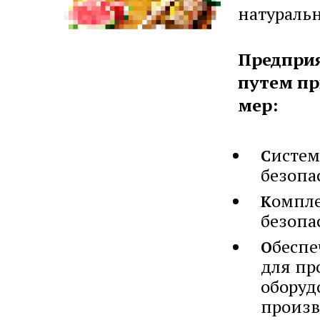
натураль
Предприя
путем пр
мер:
истем
С
безопа
омпле
К
безопа
беспе
О
для пр
оборуд
произв