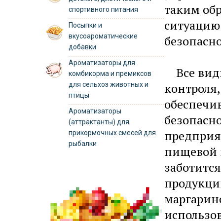
таким обр
спортивного питания
ситуацию 
Посыпки и
вкусоароматические
безопасно
добавки
Ароматизаторы для
Все виды
комбикорма и премиксов
для сельхоз животных и
контроля
птицы
обеспечив
Ароматизаторы
безопасн
(аттрактанты) для
предприя
прикормочных смесей для
рыбалки
пищевой 
заботится
продукции
маргарино
использов