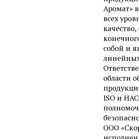
Аромат» в
всех уров
качество,
конечног
собой и я
линейных
Ответстве
области о
продукци
ISO и HAC
полномочи
безопасн
ООО «Ско
исполнен