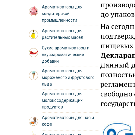
производс
Ароматизаторы для
до упаков
кондитерской
промышленности
На сегод
Ароматизаторы для
подтверж
растительных масел
пищевых д
Сухие ароматизаторы и
Декларац
вкусоароматические
добавки
Данный д
Ароматизаторы для
полностью
мороженого и фруктового
регламент
льда
свободно 
Ароматизаторы для
молокосодержащих
государст
продуктов
Ароматизаторы для чая и
кофе
Ароматизаторы для