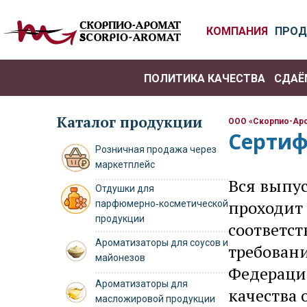
КОМПАНИЯ
ПРОД
ПОЛИТИКА КАЧЕСТВА
СДАЁ
Каталог продукции
ООО «Скорпио-Ар
Серти
Розничная продажа через
маркетплейс
Вся выпу
Отдушки для
проходит
парфюмерно‑косметической
продукции
соответст
Ароматизаторы для соусов и
требован
майонезов
Федераци
Ароматизаторы для
качества 
масложировой продукции