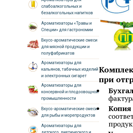
слабоалкогольных и
безалкогольных напитков
Ароматизаторы «Травы и
Специи» для гастрономии
Вкусо-ароматические смеси
для мясной продукции и
полуфабрикатов
Ароматизаторы для
Комплек
кальянов, табачных изделий
и электронных сигарет
при отгр
Ароматизаторы для
Бухга
консервной и плодоовощной
фактур
промышленности
Копия 
Вкусо-ароматические смеси
соотве
для рыбы и морепродуктов
продук
Ароматизаторы для
детского, диетического и