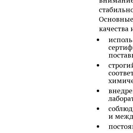
внимание
стабильно
Основные
качества 
исполь
сертиф
постав
строги
соотве
химиче
внедре
лабора
соблюд
и межд
постоя