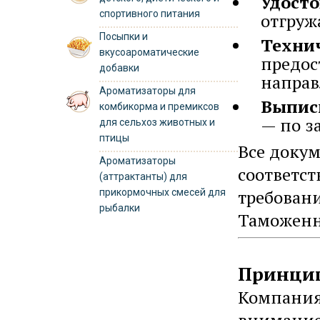
Удосто
спортивного питания
отгруж
Посыпки и
Техни
вкусоароматические
предос
добавки
направ
Ароматизаторы для
Выпис
комбикорма и премиксов
— по з
для сельхоз животных и
птицы
Все доку
Ароматизаторы
соответс
(аттрактанты) для
требован
прикормочных смесей для
рыбалки
Таможенн
Принцип
Компани