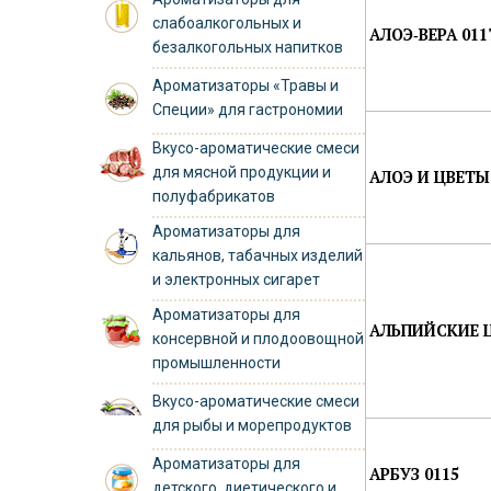
слабоалкогольных и
АЛОЭ‑ВЕРА 011
безалкогольных напитков
Ароматизаторы «Травы и
Специи» для гастрономии
Вкусо-ароматические смеси
для мясной продукции и
АЛОЭ И ЦВЕТЫ
полуфабрикатов
Ароматизаторы для
кальянов, табачных изделий
и электронных сигарет
Ароматизаторы для
АЛЬПИЙСКИЕ Ц
консервной и плодоовощной
промышленности
Вкусо-ароматические смеси
для рыбы и морепродуктов
Ароматизаторы для
АРБУЗ 0115
детского, диетического и