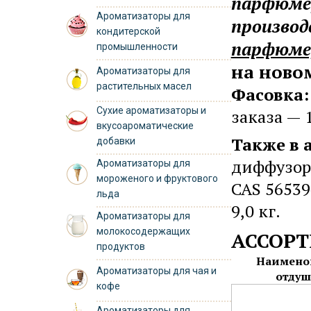
парфюме
Ароматизаторы для
произво
кондитерской
парфюмер
промышленности
на новом
Ароматизаторы для
растительных масел
Фасовка:
Сухие ароматизаторы и
заказа — 1
вкусоароматические
Также в 
добавки
диффузоро
Ароматизаторы для
мороженого и фруктового
CAS 56539‑
льда
9,0 кг.
Ароматизаторы для
молокосодержащих
АССОР
продуктов
Наимено
Ароматизаторы для чая и
отду
кофе
Ароматизаторы для