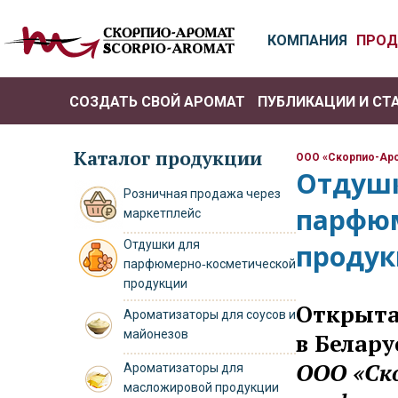
КОМПАНИЯ
ПРОД
СОЗДАТЬ СВОЙ АРОМАТ
ПУБЛИКАЦИИ И СТ
РО
Каталог продукции
ООО «Скорпио-Ар
Отдуш
Розничная продажа через
парфюм
маркетплейс
Отдушки для
проду
парфюмерно‑косметической
продукции
Открыта
Ароматизаторы для соусов и
майонезов
в Белару
ООО «Ск
Ароматизаторы для
масложировой продукции