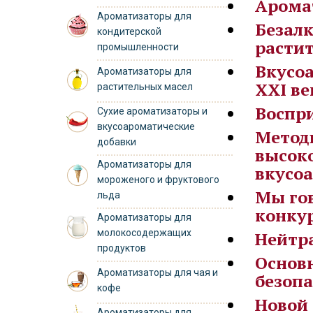
Аромат
Ароматизаторы для
Безал
кондитерской
расти
промышленности
Вкусо
Ароматизаторы для
XXI ве
растительных масел
Воспри
Сухие ароматизаторы и
вкусоароматические
Метод
добавки
высок
Ароматизаторы для
вкусо
мороженого и фруктового
Мы гов
льда
конку
Ароматизаторы для
молокосодержащих
Нейтр
продуктов
Основн
Ароматизаторы для чая и
безоп
кофе
Новой 
Ароматизаторы для