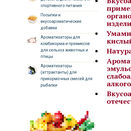
Вкусоа
спортивного питания
приме
органо
Посыпки и
издел
вкусоароматические
добавки
Умами 
Ароматизаторы для
кислый
комбикорма и премиксов
Натур
для сельхоз животных и
птицы
Арома
Ароматизаторы
эмульс
(аттрактанты) для
слабоа
прикормочных смесей для
алкого
рыбалки
Вкусо
отечес