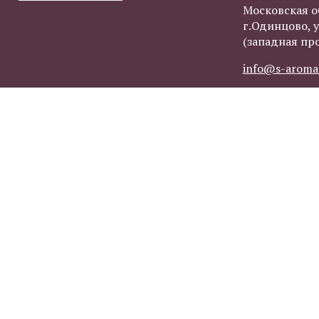
Московская о
г.Одинцово, у
(западная пр
info@s-aroma