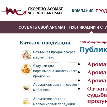
КОМПАНИЯ
ПРОД
СОЗДАТЬ СВОЙ АРОМАТ
ПУБЛИКАЦИИ И СТ
РО
Каталог продукции
ООО «Скорпио-Ар
Публик
Розничная продажа через
маркетплейс
Арома
Отдушки для
Арома
парфюмерно‑косметической
продукции
Арома
Ароматизаторы для соусов и
От заг
майонезов
судьба
Ароматизаторы для
проду
масложировой продукции