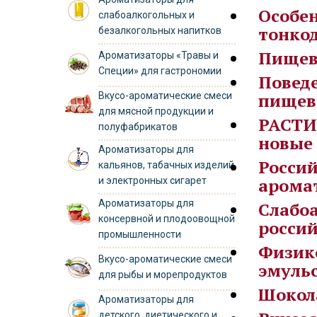
Особен
слабоалкогольных и
тонко
безалкогольных напитков
Пищевы
Ароматизаторы «Травы и
Специи» для гастрономии
Повед
пищев
Вкусо-ароматические смеси
для мясной продукции и
РАСТИ
полуфабрикатов
новые
Ароматизаторы для
Росси
кальянов, табачных изделий
арома
и электронных сигарет
Ароматизаторы для
Слабо
консервной и плодоовощной
россий
промышленности
Физик
Вкусо-ароматические смеси
эмуль
для рыбы и морепродуктов
Шокола
Ароматизаторы для
детского, диетического и