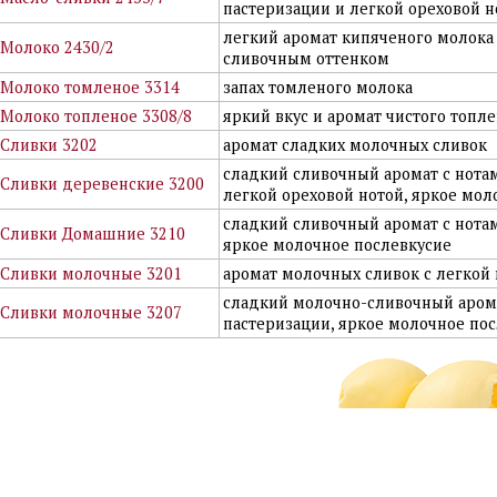
пастеризации и легкой ореховой н
легкий аромат кипяченого молок
Молоко 2430/2
сливочным оттенком
Молоко томленое 3314
запах томленого молока
Молоко топленое 3308/8
яркий вкус и аромат чистого топл
Сливки 3202
аромат сладких молочных сливок
сладкий сливочный аромат с нота
Сливки деревенские 3200
легкой ореховой нотой, яркое мол
сладкий сливочный аромат с нота
Сливки Домашние 3210
яркое молочное послевкусие
Сливки молочные 3201
аромат молочных сливок с легкой
сладкий молочно-сливочный аром
Сливки молочные 3207
пастеризации, яркое молочное по