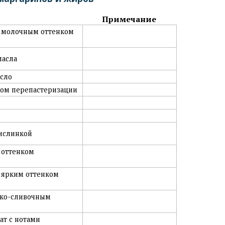
Примечание
с молочным оттенком
масла
асло
сом перепастеризации
кислинкой
 оттенком
с ярким оттенком
дко-сливочным
ат с нотами