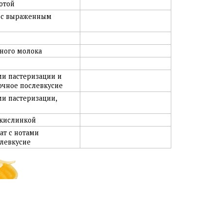
отой
а с выраженным
еного молока
ми пастеризации и
очное послевкусие
ми пастеризации,
 кислинкой
ат с нотами
слевкусие