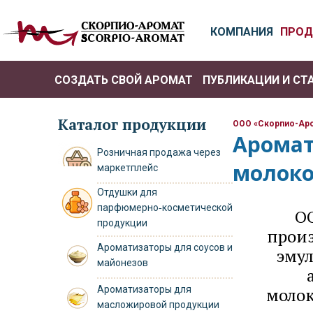
КОМПАНИЯ
ПРОД
СОЗДАТЬ СВОЙ АРОМАТ
ПУБЛИКАЦИИ И СТ
РО
Каталог продукции
ООО «Скорпио-Ар
Аромат
Розничная продажа через
молоко
маркетплейс
Отдушки для
парфюмерно‑косметической
О
продукции
прои
Ароматизаторы для соусов и
эму
майонезов
Ароматизаторы для
молок
масложировой продукции