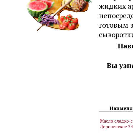
жидких а
непосредс
готовым 
сыворотк
Нав
Вы узн
Наимено
Масло сладко-
Деревенское 2