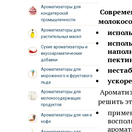
Ароматизаторы для
Совреме
кондитерской
молокосо
промышленности
Ароматизаторы для
исполь
растительных масел
испол
Сухие ароматизаторы и
наполн
вкусоароматические
пектин
добавки
нестаб
Ароматизаторы для
мороженого и фруктового
ускоре
льда
Аромати
Ароматизаторы для
молокосодержащих
решить э
продуктов
примен
Ароматизаторы для чая и
воспол
кофе
аромат
Ароматизаторы для