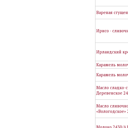
Вареная сгущен
Ирисо - сливоч
Ирландский кр
Карамель моло
Карамель молоч
Масло сладко-
Деревенское 2
Масло сливочн
«Вологодское» 
Молоко 2430/А