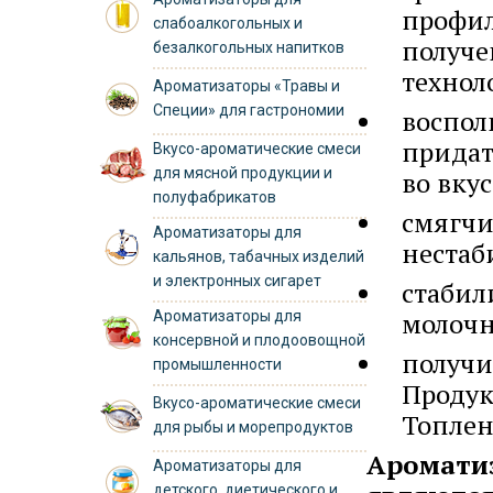
профил
слабоалкогольных и
получе
безалкогольных напитков
технол
Ароматизаторы «Травы и
Специи» для гастрономии
воспол
придат
Вкусо-ароматические смеси
для мясной продукции и
во вкус
полуфабрикатов
смягчи
Ароматизаторы для
нестаб
кальянов, табачных изделий
и электронных сигарет
стабил
молочн
Ароматизаторы для
консервной и плодоовощной
получи
промышленности
Продук
Вкусо-ароматические смеси
Топлен
для рыбы и морепродуктов
Аромати
Ароматизаторы для
детского, диетического и