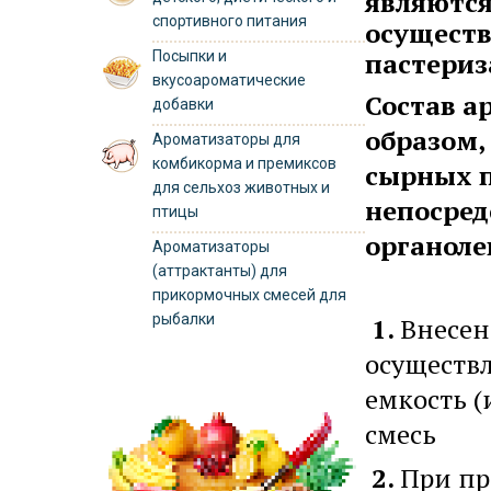
являются
спортивного питания
осуществ
пастериз
Посыпки и
вкусоароматические
Состав а
добавки
образом,
Ароматизаторы для
комбикорма и премиксов
сырных п
для сельхоз животных и
непосред
птицы
органоле
Ароматизаторы
(аттрактанты) для
прикормочных смесей для
рыбалки
1.
Внесен
осуществ
емкость 
смесь
2.
При пр